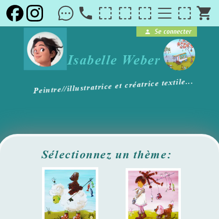
local_phone
shopping_cart
Se connecter
person
brightness_1
Isabelle Weber
Peintre//illustratrice et créatrice textile...
Sélectionnez un thème: