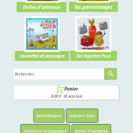
les personnages
Drôles d'animaux
les légumes fous
roulottes et paysages
search

Panier
0.00 €
(0 articles)
personnages
légumes fous
roulottes et paysages
drôles d'animaux