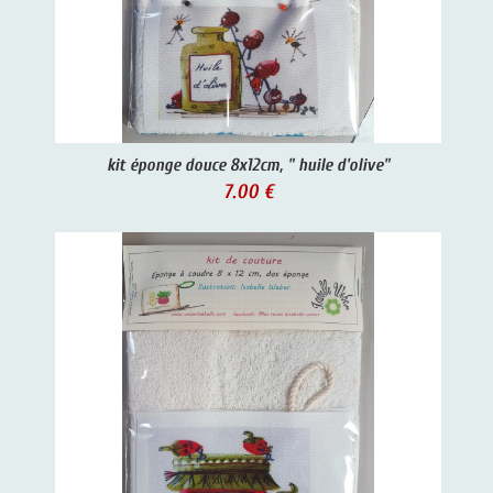
kit éponge douce 8x12cm, " huile d'olive"
7.00 €