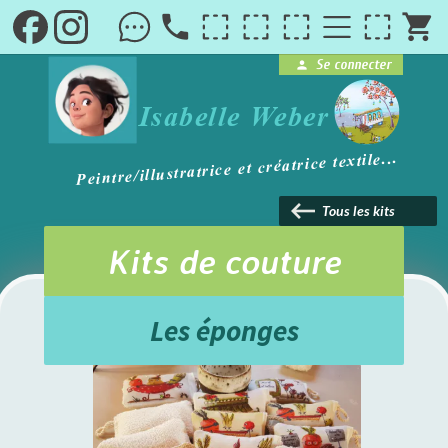
local_phone
shopping_cart
Se connecter
person
brightness_1
Isabelle Weber
Peintre/illustratrice et créatrice textile...
keyboard_backspace
Tous les kits
Kits de couture
Les éponges