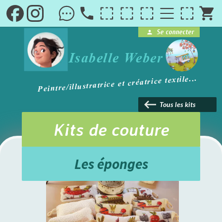
local_phone
shopping_cart
Se connecter
person
brightness_1
Isabelle Weber
Peintre/illustratrice et créatrice textile...
keyboard_backspace
Tous les kits
Kits de couture
Les éponges