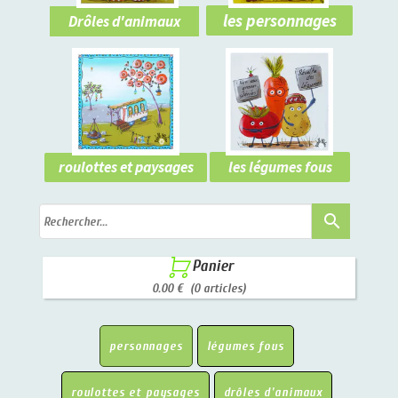
les personnages
Drôles d'animaux
les légumes fous
roulottes et paysages
search

Panier
0.00 €
(0 articles)
personnages
légumes fous
roulottes et paysages
drôles d'animaux