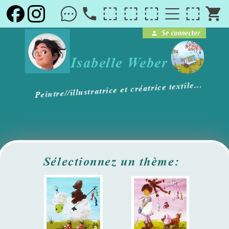
local_phone
shopping_cart
Se connecter
person
brightness_1
Isabelle Weber
Peintre//illustratrice et créatrice textile...
Sélectionnez un thème: