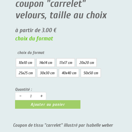
coupon "carrelet"
velours, taille au choix
à partir de 3.00 €
choix du format
choix du format
10x10 cm
14x14 cm
17x17 cm
20x20 cm
25x25 cm
30x30 cm
40x40 cm
50x50 cm
Quantité :
-
+
Ajouter au panier
Coupon de tissu "carrelet" illustré par Isabelle weber