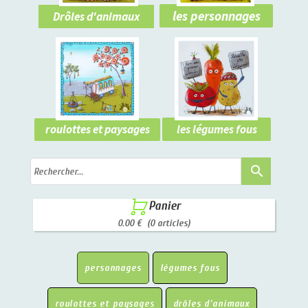
les personnages
Drôles d'animaux
les légumes fous
roulottes et paysages
search

Panier
0.00 €
(0 articles)
personnages
légumes fous
roulottes et paysages
drôles d'animaux