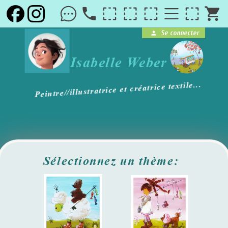
local_phone
shopping_cart
Se connecter
person
brightness_1
Isabelle Weber
Peintre//illustratrice et créatrice textile...
Sélectionnez un thème: