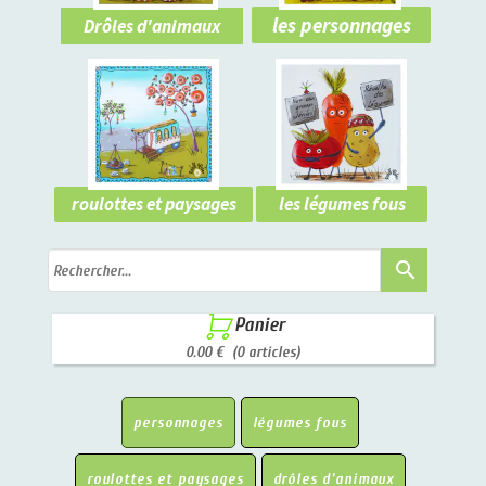
les personnages
Drôles d'animaux
les légumes fous
roulottes et paysages
search

Panier
0.00 €
(0 articles)
personnages
légumes fous
roulottes et paysages
drôles d'animaux