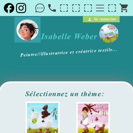
local_phone
shopping_cart
Se connecter
person
brightness_1
Isabelle Weber
Peintre//illustratrice et créatrice textile...
Sélectionnez un thème: