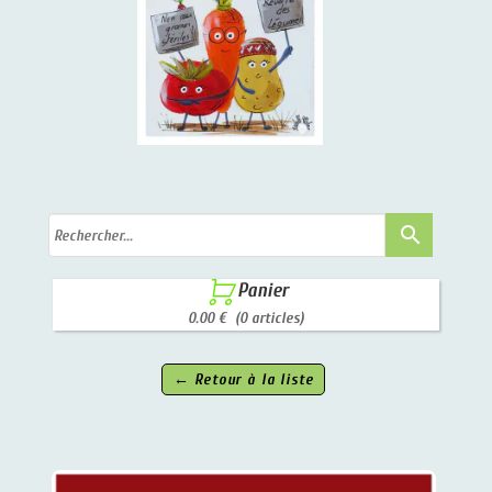
search

Panier
0.00 €
(0 articles)
← Retour à la liste