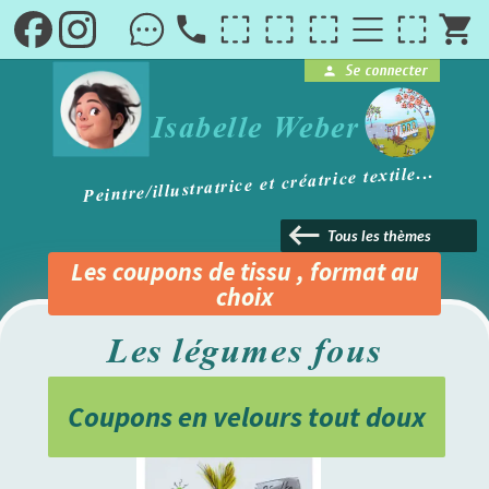
local_phone
shopping_cart
Se connecter
person
brightness_1
Isabelle Weber
Peintre/illustratrice et créatrice textile...
keyboard_backspace
Tous les thèmes
Les coupons de tissu , format au
choix
Les légumes fous
Coupons en velours tout doux