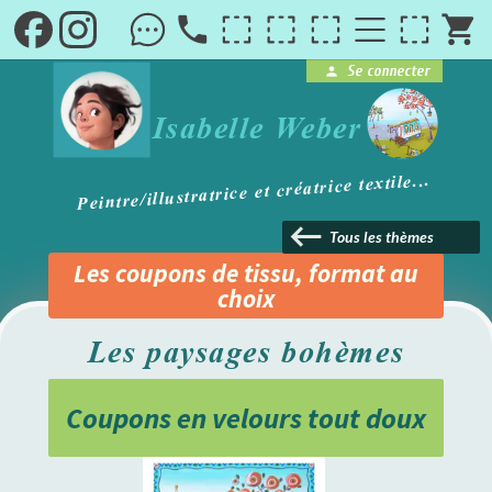
local_phone
shopping_cart
Se connecter
person
brightness_1
Isabelle Weber
Peintre/illustratrice et créatrice textile...
keyboard_backspace
Tous les thèmes
Les coupons de tissu, format au
choix
Les paysages bohèmes
Coupons en velours tout doux