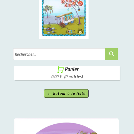
search

Panier
0.00 €
(0 articles)
← Retour à la liste