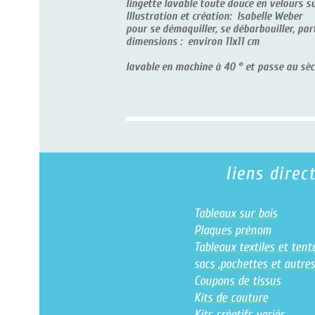
lingette lavable toute douce en velours sur le rect
Illustration et création: Isabelle Weber
pour se démaquiller, se débarbouiller, partir en voy
dimensions : environ 11x11 cm
lavable en machine à 40 ° et passe au sèche-linge.
liens directs
T
ableaux sur bois
Plaques prénom
T
ableaux textiles et tentures
s
acs ,pochettes et autres textiles
C
oupons de tissus
K
its de couture
K
its créatifs variés