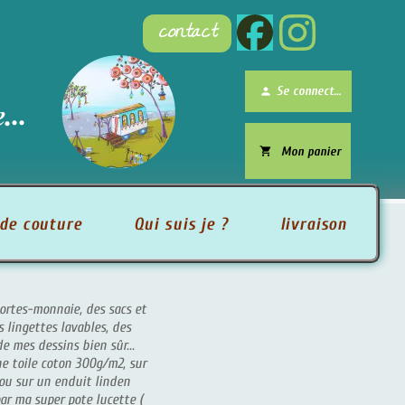
contact
brightness_1
Se connecter
person
Mon panier
local_grocery_store
uture
Qui suis je ?
livraison
nnaie, des sacs et
s lavables, des
sins bien sûr...
coton 300g/m2, sur
 enduit linden
er pote lucette (