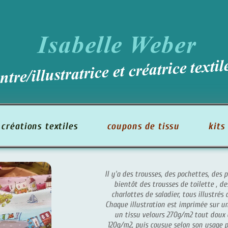
Isabelle Weber
illustratrice et créatrice textile...
ons textiles
coupons de tissu
kits de co
Il y'a des trousses, des pochettes, des portes-mo
bientôt des trousses de toilette , des lingette
charlottes de saladier, tous illustrés de mes des
Chaque illustration est imprimée sur une toile 
un tissu velours 270g/m2 tout doux ou sur un
120g/m2, puis cousue selon son usage par ma sup