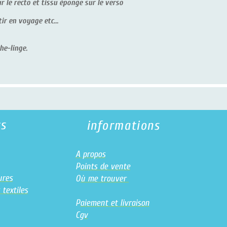
o et tissu éponge sur le verso
age etc...
informations
A propos
Isabell
P
oints de vente
la grang
O
ù me trouver
81640 
06 15 0
P
aiement et livraison
zabouw
C
gv