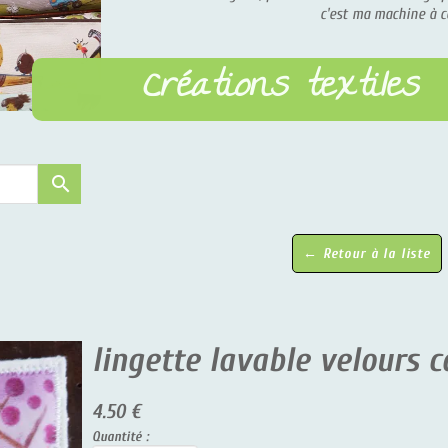
c'est ma machine à coudre !)
Créations textiles
earch
← Retour à la liste
lingette lavable velours cara
4.50 €
Quantité :