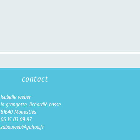
contact
e weber
ette, lichardié basse
Monestiés
3 09 87
eb@yahoo.fr