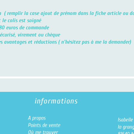
 ( remplir la case ajout de prénom dans la fiche article ou da
le colis est soigné
de 80 euros de commande
 sécurisé, virement ou chèque
 des avantages et réductions ( n'hésitez pas à me la demander)
informations
A propos
Isabell
P
oints de vente
la grang
O
ù me trouver