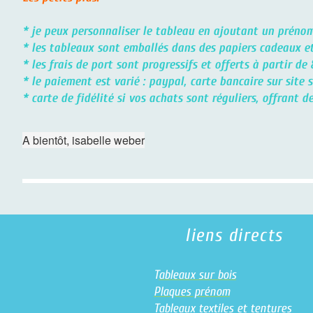
* je peux personnaliser le tableau en ajoutant un prénom
* les tableaux sont emballés dans des papiers cadeaux et 
* les frais de port sont progressifs et offerts à partir 
* le paiement est varié : paypal, carte bancaire sur site
* carte de fidélité si vos achats sont réguliers, offrant
A bientôt, isabelle weber
liens directs
T
ableaux sur bois
Plaques prénom
T
ableaux textiles et tentures