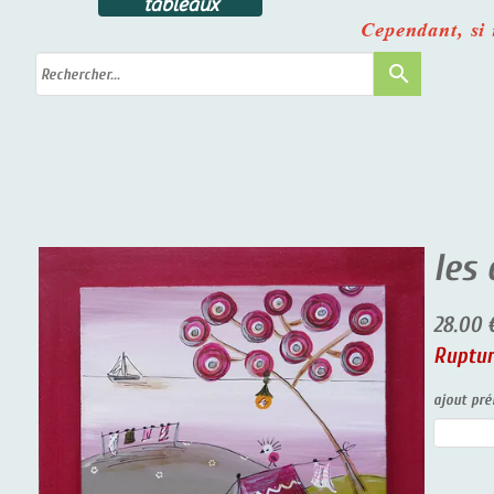
tableaux
Cependant, si u
search
les
28.00 
Ruptur
ajout pré