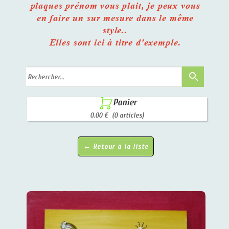
plaques prénom vous plait, je peux vous
en faire un sur mesure dans le même
style..
Elles sont ici à titre d'exemple.
search

Panier
0.00 €
(0 articles)
← Retour à la liste