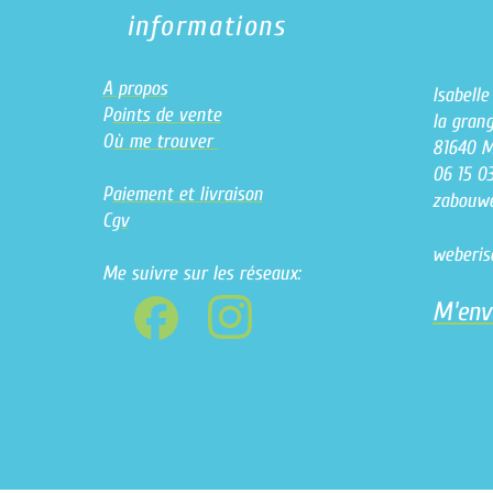
informations
A propos
Isabell
P
oints de vente
la grang
O
ù me trouver
81640 
06 15 0
P
aiement et livraison
zabouw
C
gv
weberi
Me suivre sur les réseaux:
M'env