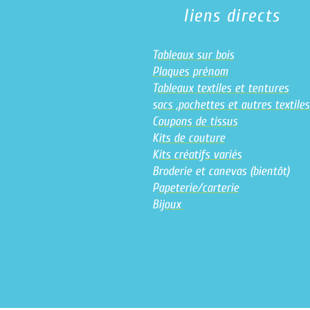
liens directs
T
ableaux sur bois
Plaques prénom
T
ableaux textiles et tentures
s
acs ,pochettes et autres textiles
C
oupons de tissus
K
its de couture
K
its créatifs variés
Broderie et canevas (bientôt)
P
apeterie/carterie
B
ijoux