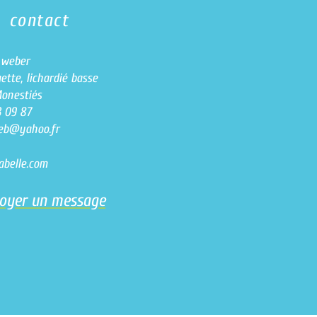
contact
e weber
ette, lichardié basse
Monestiés
3 09 87
eb@yahoo.fr
sabelle.com
oyer un message