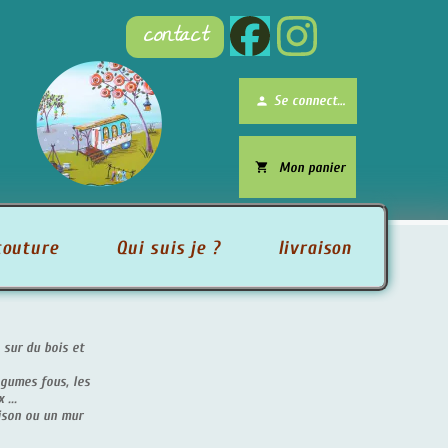
contact
brightness_1
Se connecter
person
Mon panier
local_grocery_store
uture
Qui suis je ?
livraison
 du bois et
es fous, les
 ou un mur