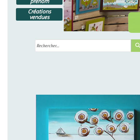
prénom
Créations
vendues
search