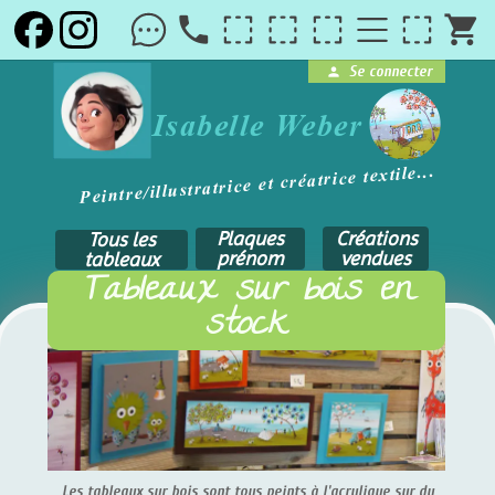
local_phone
shopping_cart
Se connecter
person
brightness_1
Isabelle Weber
Peintre/illustratrice et créatrice textile...
Plaques
Créations
Tous les
prénom
vendues
tableaux
Tableaux sur bois en
stock
Les tableaux sur bois sont tous peints à l'acrylique sur du