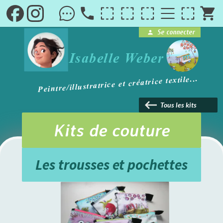
local_phone
shopping_cart
Se connecter
person
brightness_1
Isabelle Weber
Peintre/illustratrice et créatrice textile...
keyboard_backspace
Tous les kits
Kits de couture
Les trousses et pochettes