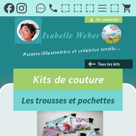
local_phone
shopping_cart
Se connecter
person
brightness_1
Isabelle Weber
Peintre/illustratrice et créatrice textile...
keyboard_backspace
Tous les kits
Kits de couture
Les trousses et pochettes