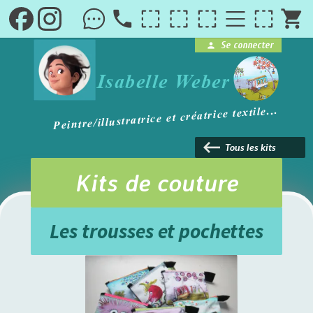
local_phone
shopping_cart
Se connecter
person
brightness_1
Isabelle Weber
Peintre/illustratrice et créatrice textile...
keyboard_backspace
Tous les kits
Kits de couture
Les trousses et pochettes